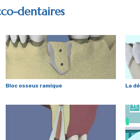
cco-dentaires
Bloc osseux ramique
La dé