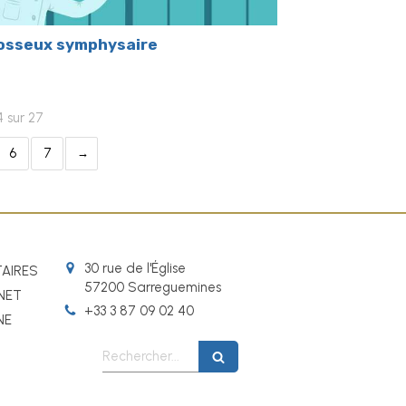
 osseux symphysaire
4 sur 27
6
7
30 rue de l'Église
TAIRES
57200
Sarreguemines
INET
+33 3 87 09 02 40
NE
Rechercher