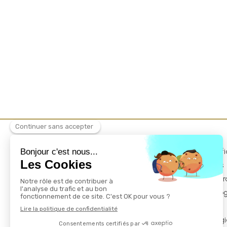
Politique de confi
Mentions légales
Conditions Généra
Charte déontolo
Ordre national
Annuaires chirurg