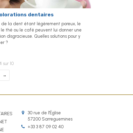
olorations dentaires
l de la dent étant légèrement poreux, le
 le thé ou le café peuvent lui donner une
ion disgracieuse. Quelles solutions pour y
er ?
 sur 10
30 rue de l'Église
TAIRES
57200
Sarreguemines
INET
+33 3 87 09 02 40
NE