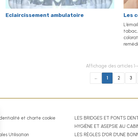
Eclaircissement ambulatoire
Les c
L’émai
tabac,
colorat
remédi
Affichage des articles 1-4
1
2
3
dentialité et charte cookie
LES BRIDGES ET PONTS DEN
HYGIÈNE ET ASEPSIE AU CAB
les Utilisation
LES RÈGLES D'OR D'UNE BON