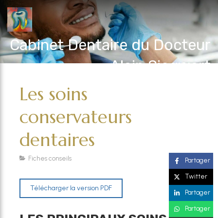
Cabinet Dentaire du Docteur
Alain Siegwart
Les soins
conservateurs
dentaires
Fiches conseils
Partager
Twitter
Télécharger la version PDF
Partager
Partager