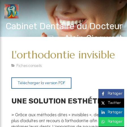
Cabinet Dentaire du Docteur
Alain Siegwart
L'orthodontie invisible
Fiches conseils
Télécharger la version PDF
Partager
UNE SOLUTION ESTHÉTIQUE
Twitter
Partager
> Grâce aux méthodes dites « invisibles », de plus en
plus d’adultes ont recours à l’orthodontie afin de
Partager
réaligner leurs dents. L’apparition de nouveaux